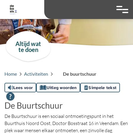
overslaan
Ga naar 
Hoog contrast wis
Lettergrootte
Lettergroot
Altijd wat
te doen
Home
Activiteiten
De buurtschuur
Lees voor
Uitleg woorden
Simpele tekst
De Buurtschuur
De Buurtschuur is een sociaal ontmoetingspunt in het
Buurthuis Noord Oost, Doctor Bosstraat 16 in Veendam. Een
plek waar mensen elkaar ontmoeten, een zinvolle dag