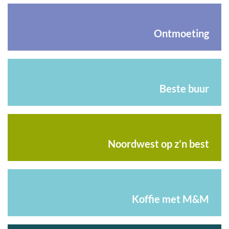
Ontmoeting
Beste buur
Noordwest op z’n best
Koffie met M&M