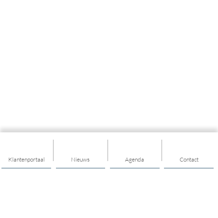
Klantenportaal
Nieuws
Agenda
Contact
Thema's
Geld