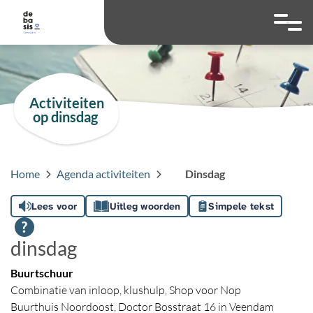
overslaan
Ga naar 
Hoog contrast wis
Lettergrootte
Lettergroot
Activiteiten
op dinsdag
Home
Agenda activiteiten
Dinsdag
Lees voor
Uitleg woorden
Simpele tekst
dinsdag
Buurtschuur
Combinatie van inloop, klushulp, Shop voor Nop
Buurthuis Noordoost, Doctor Bosstraat 16 in Veendam