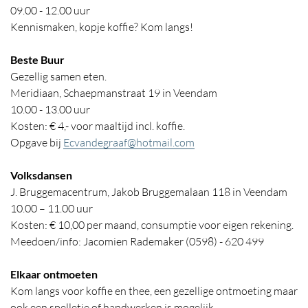
09.00 - 12.00 uur
Kennismaken, kopje koffie? Kom langs!
Beste Buur
Gezellig samen eten.
Meridiaan, Schaepmanstraat 19 in Veendam
10.00 - 13.00 uur
Kosten: € 4,- voor maaltijd incl. koffie.
Opgave bij
Ecvandegraaf@hotmail.com
Volksdansen
J. Bruggemacentrum, Jakob Bruggemalaan 118 in Veendam
10.00 – 11.00 uur
Kosten: € 10,00 per maand, consumptie voor eigen rekening.
Meedoen/info: Jacomien Rademaker (0598) - 620 499
Elkaar ontmoeten
Kom langs voor koffie en thee, een gezellige ontmoeting maar
ook een spelletje of handwerken is mogelijk.