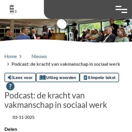
overslaan
Ga naar 
Hoog contrast wis
Lettergrootte
Lettergroot
Home
Nieuws
Podcast: de kracht van vakmanschap in sociaal werk
Lees voor
Uitleg woorden
Simpele tekst
Podcast: de kracht van
vakmanschap in sociaal werk
03-11-2025
Datum
Delen