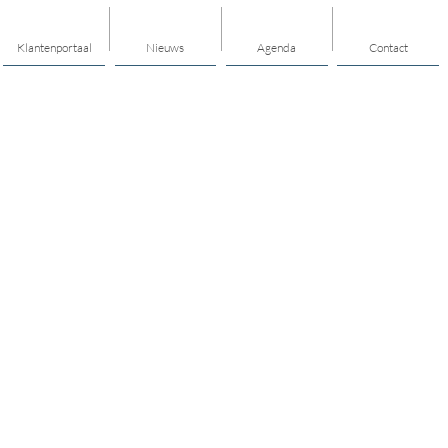
Klantenportaal
Nieuws
Agenda
Contact
Thema's
Geld
Ontmoeten en meedoen
Jeugd en Jongeren
Wijk en dorp
Zorg en ondersteuning
Onafhankelijke cliëntondersteuning
Verwijzers