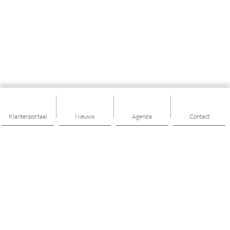
Klantenportaal
Nieuws
Agenda
Contact
Thema's
Geld
Ontmoeten en meedoen
Jeugd en Jongeren