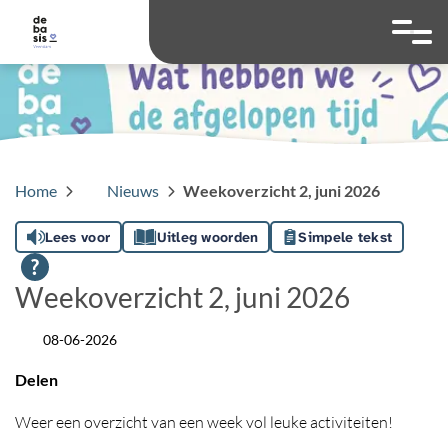
overslaan
Ga naar 
Hoog contrast wis
Lettergrootte
Lettergroot
Home
Nieuws
Weekoverzicht 2, juni 2026
Lees voor
Uitleg woorden
Simpele tekst
Weekoverzicht 2, juni 2026
08-06-2026
Datum
Delen
Weer een overzicht van een week vol leuke activiteiten!