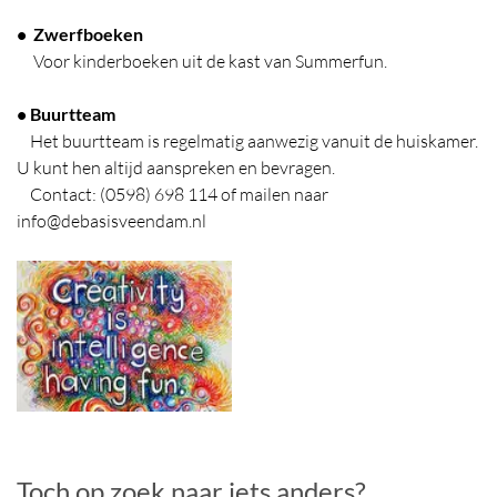
• Zwerfboeken
Voor kinderboeken uit de kast van Summerfun.
• Buurtteam
Het buurtteam is regelmatig aanwezig vanuit de huiskamer.
U kunt hen altijd aanspreken en bevragen.
Contact: (0598) 698 114 of mailen naar
info@debasisveendam.nl
Foto
album
overslaan
Toch op zoek naar iets anders?