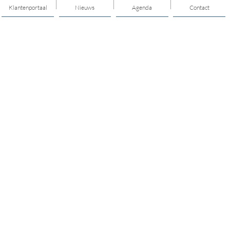
Klantenportaal
Nieuws
Agenda
Contact
Thema's
Geld
Ontmoeten en meedoen
Jeugd en Jongeren
Wijk en dorp
Zorg en ondersteuning
Onafhankelijke cliëntondersteuning
Verwijzers
Over ons