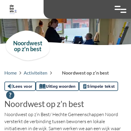
overslaan
Ga naar 
Hoog contrast wis
Lettergrootte
Lettergroot
Noordwest
op z'n best
Home
Activiteiten
Noordwest op z’n best
Lees voor
Uitleg woorden
Simpele tekst
Noordwest op z'n best
Noordwest op z’n Best/ Hechte Gemeenschappen Noord
versterkt de verbinding tussen bewoners en lokale
initiatieven in de wijk. Samen werken we aan een wijk waar