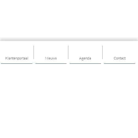
Klantenportaal
Nieuws
Agenda
Contact
Thema's
Geld
Ontmoeten en meedoen
Jeugd en Jongeren
Wijk en dorp