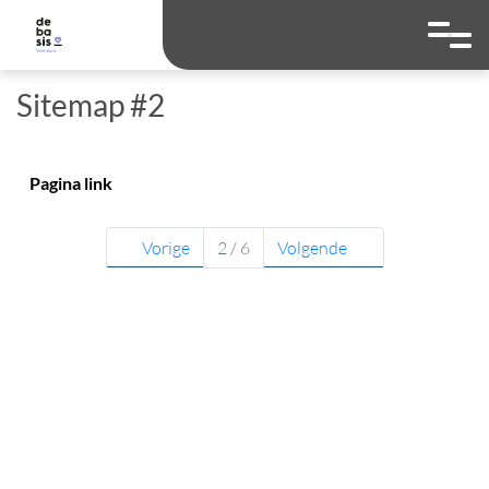
overslaan
Ga naar 
Hoog contrast wis
Lettergrootte
Lettergroot
Sitemap #2
Pagina link
Vorige
2 / 6
Volgende