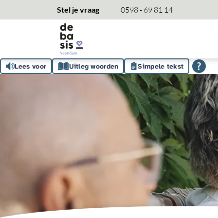
overslaan
Stel je vraag
0598 - 69 81 14
Lees voor
Uitleg woorden
Simpele tekst