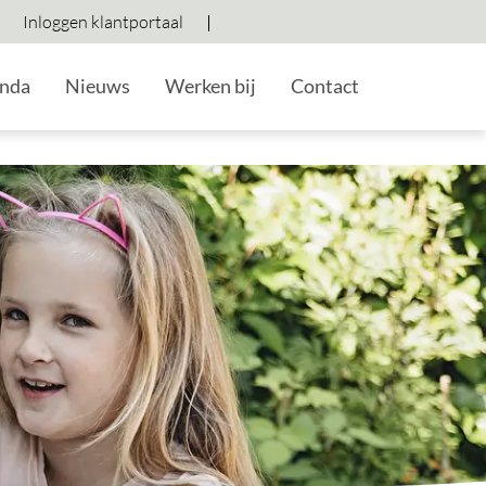
Inloggen klantportaal
Hoog contrast wisselen
Lettergrootte vergroten
Lettergrootte verkleine
nda
Nieuws
Werken bij
Contact